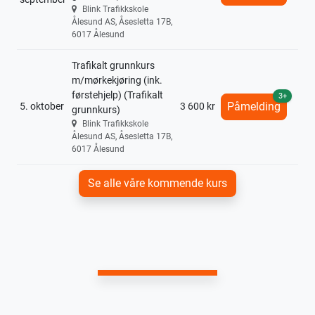
Blink Trafikkskole
Ålesund AS, Åsesletta 17B,
6017 Ålesund
Trafikalt grunnkurs
m/mørkekjøring (ink.
førstehjelp) (Trafikalt
3+
Påmelding
5. oktober
3 600 kr
grunnkurs)
Blink Trafikkskole
Ålesund AS, Åsesletta 17B,
6017 Ålesund
Se alle våre kommende kurs