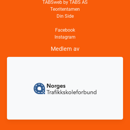
TABSweb
by TABS AS
Teoritentamen
Din Side
Facebook
Instagram
Medlem av