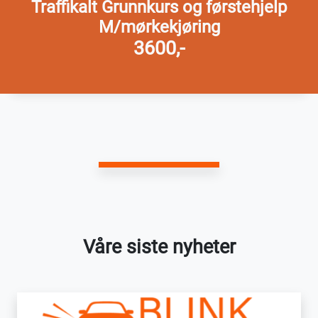
Traffikalt Grunnkurs og førstehjelp
M/mørkekjøring
3600,-
Våre siste nyheter